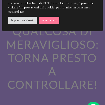
STIAMO
acconsente all'utilizzo di TUTTI i cookie. Tuttavia, è possibile
visitare "Impostazioni dei cookie" per fornire un consenso
controllato.
LAVORANDO A
Impostazioni Cookie
Accetta tutti
QUALCOSA DI
MERAVIGLIOSO:
TORNA PRESTO
A
CONTROLLARE!