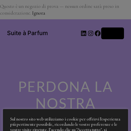
Questo è un negozio di prova — nessun ordine sarà preso in
considerazione.
Ignora
LinkedIn
Instagram
Facebook
Suite à Parfum
Accedi
PERDONA LA
NOSTRA
SPORCIZIA!
Sul nostro sito web utilizziamo i cookie per offrirvi l'esperienza
più pertinente possibile, ricordando le vostre preferenze e le
vostre visite ripetute. Facendo clic su "Accetta tutto", si