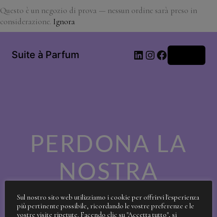
Questo è un negozio di prova — nessun ordine sarà preso in
considerazione.
Ignora
LinkedIn
Instagram
Facebook
Suite à Parfum
Accedi
PERDONA LA
NOSTRA
SPORCIZIA!
Sul nostro sito web utilizziamo i cookie per offrirvi l'esperienza
più pertinente possibile, ricordando le vostre preferenze e le
vostre visite ripetute. Facendo clic su "Accetta tutto", si