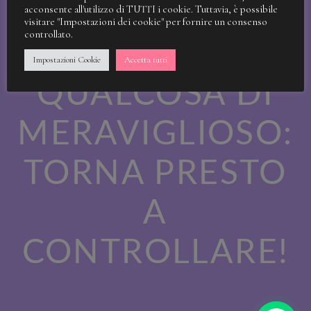
STIAMO
acconsente all'utilizzo di TUTTI i cookie. Tuttavia, è possibile
visitare "Impostazioni dei cookie" per fornire un consenso
controllato.
LAVORANDO A
Impostazioni Cookie
Accetta tutti
QUALCOSA DI
MERAVIGLIOSO:
TORNA PRESTO
A
CONTROLLARE!