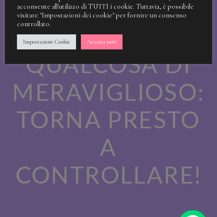
STIAMO
acconsente all'utilizzo di TUTTI i cookie. Tuttavia, è possibile
visitare "Impostazioni dei cookie" per fornire un consenso
controllato.
LAVORANDO A
Impostazioni Cookie
Accetta tutti
QUALCOSA DI
MERAVIGLIOSO:
TORNA PRESTO
A
CONTROLLARE!