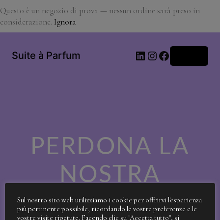
Questo è un negozio di prova — nessun ordine sarà preso in
considerazione.
Ignora
LinkedIn
Instagram
Facebook
Suite à Parfum
Accedi
PERDONA LA
NOSTRA
SPORCIZIA!
Sul nostro sito web utilizziamo i cookie per offrirvi l'esperienza
più pertinente possibile, ricordando le vostre preferenze e le
vostre visite ripetute. Facendo clic su "Accetta tutto", si