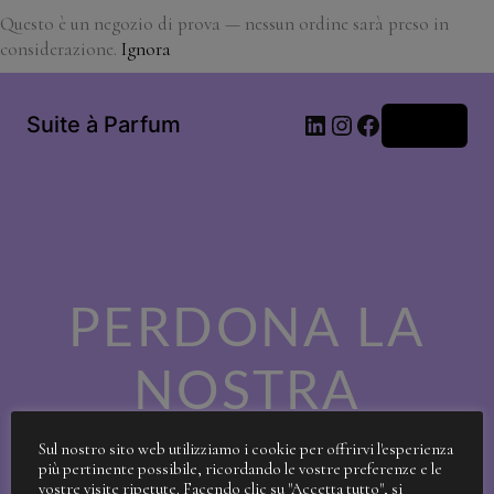
Questo è un negozio di prova — nessun ordine sarà preso in
considerazione.
Ignora
LinkedIn
Instagram
Facebook
Suite à Parfum
Accedi
PERDONA LA
NOSTRA
SPORCIZIA!
Sul nostro sito web utilizziamo i cookie per offrirvi l'esperienza
più pertinente possibile, ricordando le vostre preferenze e le
vostre visite ripetute. Facendo clic su "Accetta tutto", si