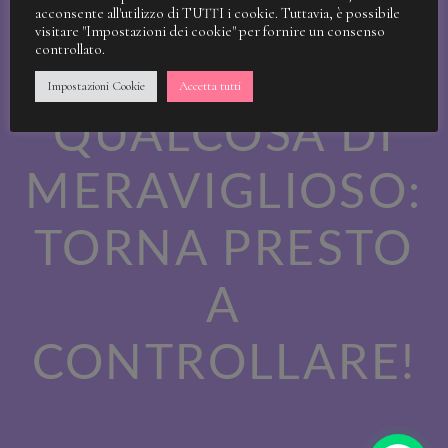
STIAMO
acconsente all'utilizzo di TUTTI i cookie. Tuttavia, è possibile
visitare "Impostazioni dei cookie" per fornire un consenso
controllato.
LAVORANDO A
Impostazioni Cookie
Accetta tutti
QUALCOSA DI
MERAVIGLIOSO:
TORNA PRESTO
A
CONTROLLARE!