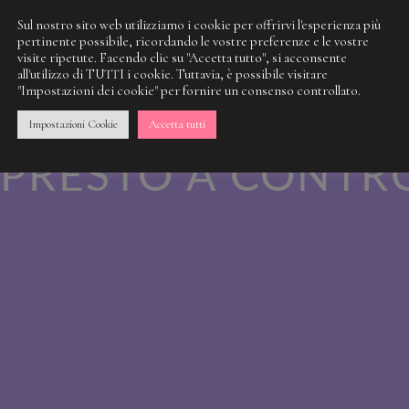
Sul nostro sito web utilizziamo i cookie per offrirvi l'esperienza più
pertinente possibile, ricordando le vostre preferenze e le vostre
visite ripetute. Facendo clic su "Accetta tutto", si acconsente
 NOSTRA SPORCI
all'utilizzo di TUTTI i cookie. Tuttavia, è possibile visitare
"Impostazioni dei cookie" per fornire un consenso controllato.
 QUALCOSA DI M
Impostazioni Cookie
Accetta tutti
PRESTO A CONTR