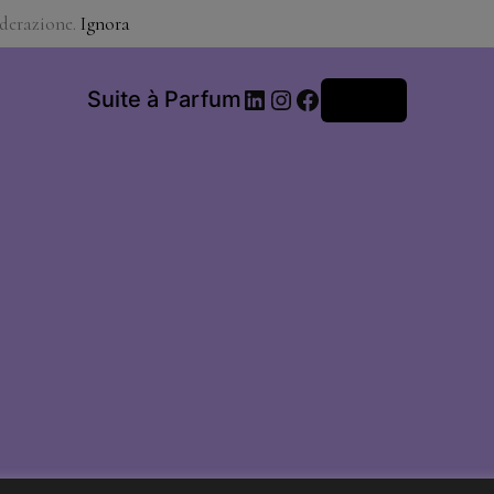
iderazione.
Ignora
LinkedIn
Instagram
Facebook
Suite à Parfum
Accedi