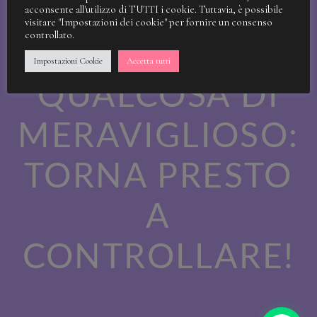
STIAMO
acconsente all'utilizzo di TUTTI i cookie. Tuttavia, è possibile
visitare "Impostazioni dei cookie" per fornire un consenso
controllato.
LAVORANDO A
Impostazioni Cookie
Accetta tutti
QUALCOSA DI
MERAVIGLIOSO:
TORNA PRESTO
A
CONTROLLARE!