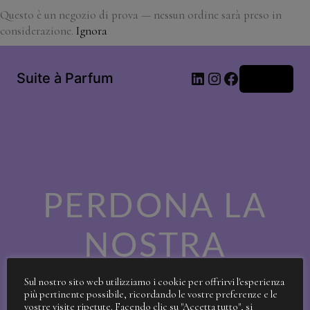
Questo è un negozio di prova — nessun ordine sarà preso in
considerazione.
Ignora
LinkedIn
Instagram
Facebook
Suite à Parfum
Accedi
PERDONA LA
NOSTRA
SPORCIZIA!
Sul nostro sito web utilizziamo i cookie per offrirvi l'esperienza
più pertinente possibile, ricordando le vostre preferenze e le
vostre visite ripetute. Facendo clic su "Accetta tutto", si