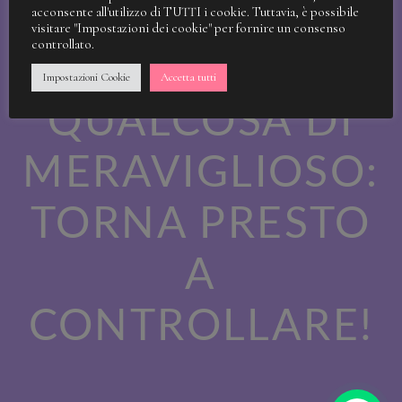
STIAMO
acconsente all'utilizzo di TUTTI i cookie. Tuttavia, è possibile
visitare "Impostazioni dei cookie" per fornire un consenso
controllato.
LAVORANDO A
Impostazioni Cookie
Accetta tutti
QUALCOSA DI
MERAVIGLIOSO:
TORNA PRESTO
A
CONTROLLARE!