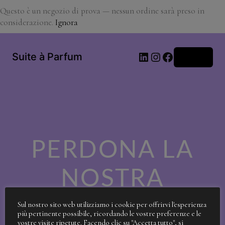
Questo è un negozio di prova — nessun ordine sarà preso in
considerazione.
Ignora
LinkedIn
Instagram
Facebook
Suite à Parfum
Accedi
PERDONA LA
NOSTRA
SPORCIZIA!
Sul nostro sito web utilizziamo i cookie per offrirvi l'esperienza
più pertinente possibile, ricordando le vostre preferenze e le
vostre visite ripetute. Facendo clic su "Accetta tutto", si