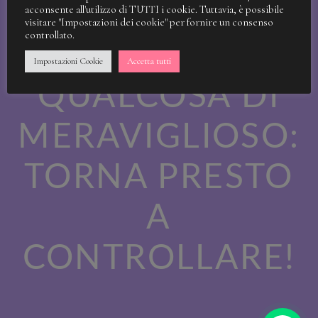
STIAMO
acconsente all'utilizzo di TUTTI i cookie. Tuttavia, è possibile
visitare "Impostazioni dei cookie" per fornire un consenso
controllato.
LAVORANDO A
Impostazioni Cookie
Accetta tutti
QUALCOSA DI
MERAVIGLIOSO:
TORNA PRESTO
A
CONTROLLARE!