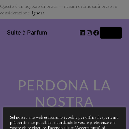
Questo è un negozio di prova — nessun ordine sarà preso in
considerazione.
Ignora
LinkedIn
Instagram
Facebook
Suite à Parfum
Accedi
PERDONA LA
NOSTRA
SPORCIZIA!
Sul nostro sito web utilizziamo i cookie per offrirvi l'esperienza
più pertinente possibile, ricordando le vostre preferenze e le
vostre visite ripetute. Facendo clic su "Accetta tutto", si