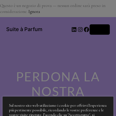
Questo è un negozio di prova — nessun ordine sarà preso in
considerazione.
Ignora
LinkedIn
Instagram
Facebook
Suite à Parfum
Accedi
PERDONA LA
NOSTRA
SPORCIZIA!
Sul nostro sito web utilizziamo i cookie per offrirvi l'esperienza
più pertinente possibile, ricordando le vostre preferenze e le
vostre visite ripetute. Facendo clic su "Accetta tutto", si