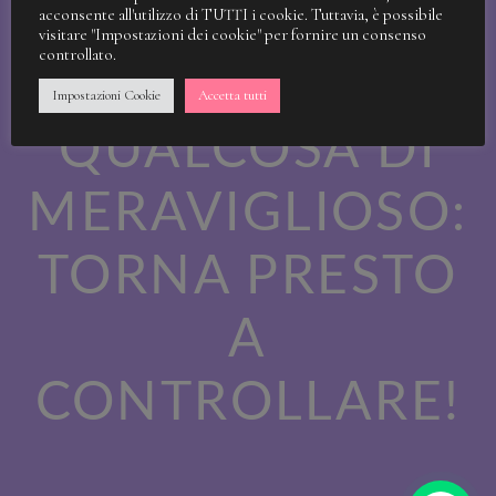
STIAMO
acconsente all'utilizzo di TUTTI i cookie. Tuttavia, è possibile
visitare "Impostazioni dei cookie" per fornire un consenso
controllato.
LAVORANDO A
Impostazioni Cookie
Accetta tutti
QUALCOSA DI
MERAVIGLIOSO:
TORNA PRESTO
A
CONTROLLARE!