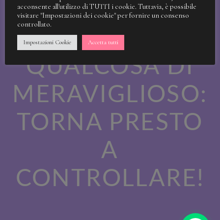
STIAMO
acconsente all'utilizzo di TUTTI i cookie. Tuttavia, è possibile
visitare "Impostazioni dei cookie" per fornire un consenso
controllato.
LAVORANDO A
Impostazioni Cookie
Accetta tutti
QUALCOSA DI
MERAVIGLIOSO:
TORNA PRESTO
A
CONTROLLARE!