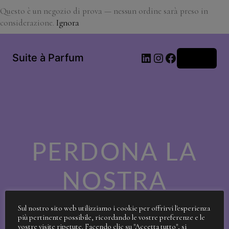
Questo è un negozio di prova — nessun ordine sarà preso in
considerazione.
Ignora
LinkedIn
Instagram
Facebook
Suite à Parfum
Accedi
PERDONA LA
NOSTRA
SPORCIZIA!
Sul nostro sito web utilizziamo i cookie per offrirvi l'esperienza
più pertinente possibile, ricordando le vostre preferenze e le
vostre visite ripetute. Facendo clic su "Accetta tutto", si