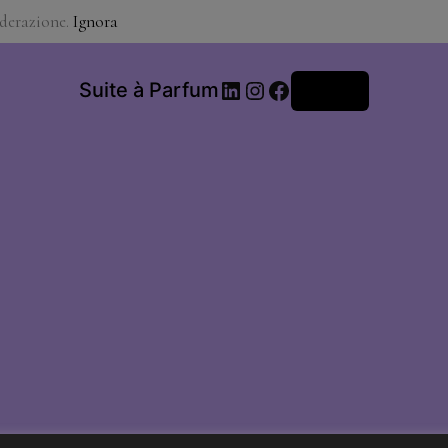
iderazione.
Ignora
LinkedIn
Instagram
Facebook
Suite à Parfum
Accedi