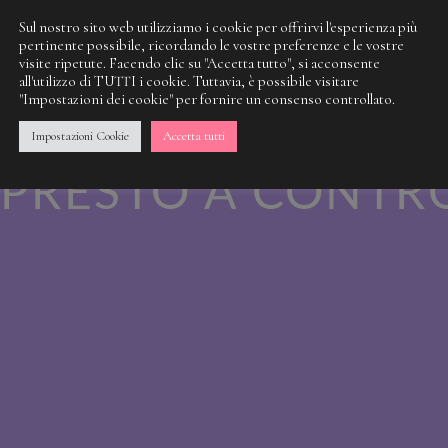
Sul nostro sito web utilizziamo i cookie per offrirvi l'esperienza più
pertinente possibile, ricordando le vostre preferenze e le vostre
visite ripetute. Facendo clic su "Accetta tutto", si acconsente
 NOSTRA SPORCI
all'utilizzo di TUTTI i cookie. Tuttavia, è possibile visitare
"Impostazioni dei cookie" per fornire un consenso controllato.
 QUALCOSA DI M
Impostazioni Cookie
Accetta tutti
PRESTO A CONTR