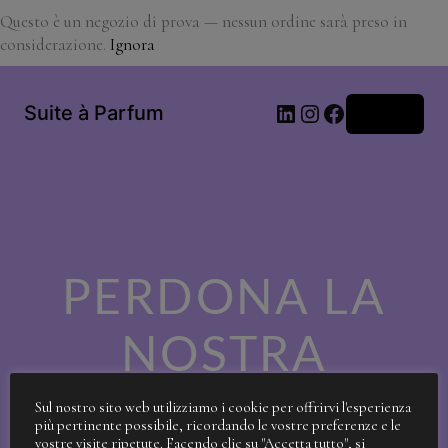
Questo è un negozio di prova — nessun ordine sarà preso in
considerazione.
Ignora
LinkedIn
Instagram
Facebook
Suite à Parfum
Accedi
PERDONA LA
NOSTRA
SPORCIZIA!
Sul nostro sito web utilizziamo i cookie per offrirvi l'esperienza
più pertinente possibile, ricordando le vostre preferenze e le
vostre visite ripetute. Facendo clic su "Accetta tutto", si