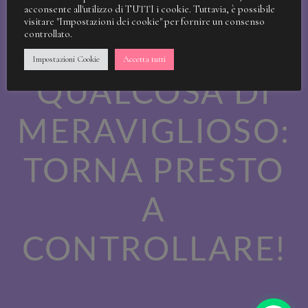
STIAMO
acconsente all'utilizzo di TUTTI i cookie. Tuttavia, è possibile
visitare "Impostazioni dei cookie" per fornire un consenso
controllato.
LAVORANDO A
Impostazioni Cookie
Accetta tutti
QUALCOSA DI
MERAVIGLIOSO:
TORNA PRESTO
A
CONTROLLARE!