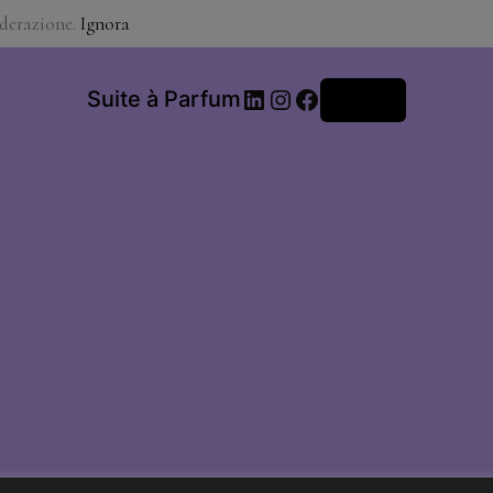
iderazione.
Ignora
LinkedIn
Instagram
Facebook
Suite à Parfum
Accedi