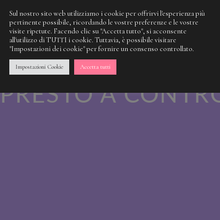
Sul nostro sito web utilizziamo i cookie per offrirvi l'esperienza più
pertinente possibile, ricordando le vostre preferenze e le vostre
visite ripetute. Facendo clic su "Accetta tutto", si acconsente
 NOSTRA SPORCI
all'utilizzo di TUTTI i cookie. Tuttavia, è possibile visitare
"Impostazioni dei cookie" per fornire un consenso controllato.
 QUALCOSA DI M
Impostazioni Cookie
Accetta tutti
PRESTO A CONTR