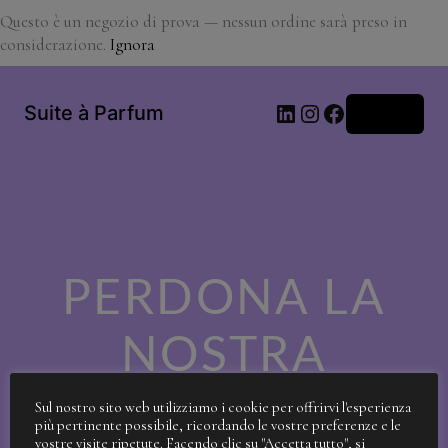
Questo è un negozio di prova — nessun ordine sarà preso in
considerazione.
Ignora
LinkedIn
Instagram
Facebook
Suite à Parfum
Accedi
PERDONA LA
NOSTRA
SPORCIZIA!
Sul nostro sito web utilizziamo i cookie per offrirvi l'esperienza
più pertinente possibile, ricordando le vostre preferenze e le
vostre visite ripetute. Facendo clic su "Accetta tutto", si