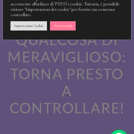
STIAMO
acconsente all'utilizzo di TUTTI i cookie. Tuttavia, è possibile
visitare "Impostazioni dei cookie" per fornire un consenso
controllato.
LAVORANDO A
Impostazioni Cookie
Accetta tutti
QUALCOSA DI
MERAVIGLIOSO:
TORNA PRESTO
A
CONTROLLARE!