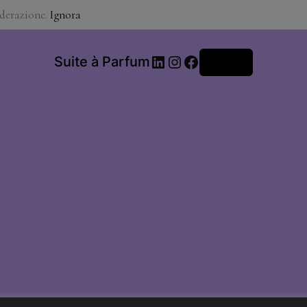
iderazione.
Ignora
LinkedIn
Instagram
Facebook
Suite à Parfum
Accedi