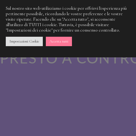
Sul nostro sito web utilizziamo i cookie per offrirvi l'esperienza più
pertinente possibile, ricordando le vostre preferenze e le vostre
visite ripetute. Facendo clic su "Accetta tutto", si acconsente
 NOSTRA SPORCI
all'utilizzo di TUTTI i cookie. Tuttavia, è possibile visitare
"Impostazioni dei cookie" per fornire un consenso controllato.
 QUALCOSA DI M
Impostazioni Cookie
Accetta tutti
PRESTO A CONTR