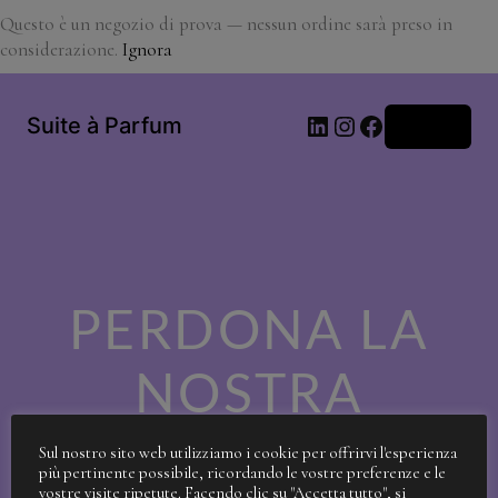
Questo è un negozio di prova — nessun ordine sarà preso in
considerazione.
Ignora
LinkedIn
Instagram
Facebook
Suite à Parfum
Accedi
PERDONA LA
NOSTRA
SPORCIZIA!
Sul nostro sito web utilizziamo i cookie per offrirvi l'esperienza
più pertinente possibile, ricordando le vostre preferenze e le
vostre visite ripetute. Facendo clic su "Accetta tutto", si