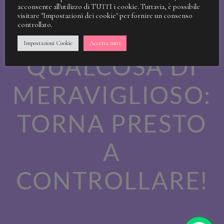
STIAMO
acconsente all'utilizzo di TUTTI i cookie. Tuttavia, è possibile
visitare "Impostazioni dei cookie" per fornire un consenso
controllato.
LAVORANDO A
Impostazioni Cookie
Accetta tutti
QUALCOSA DI
MERAVIGLIOSO:
TORNA PRESTO
A
CONTROLLARE!