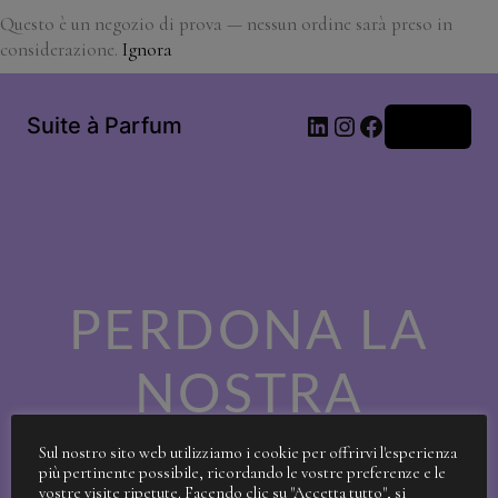
Questo è un negozio di prova — nessun ordine sarà preso in
considerazione.
Ignora
LinkedIn
Instagram
Facebook
Suite à Parfum
Accedi
PERDONA LA
NOSTRA
SPORCIZIA!
Sul nostro sito web utilizziamo i cookie per offrirvi l'esperienza
più pertinente possibile, ricordando le vostre preferenze e le
vostre visite ripetute. Facendo clic su "Accetta tutto", si