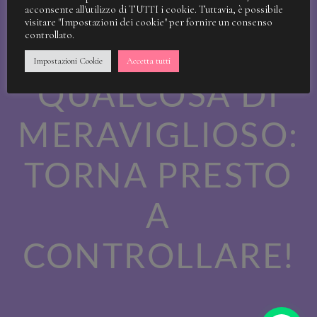
STIAMO
acconsente all'utilizzo di TUTTI i cookie. Tuttavia, è possibile
visitare "Impostazioni dei cookie" per fornire un consenso
controllato.
LAVORANDO A
Impostazioni Cookie
Accetta tutti
QUALCOSA DI
MERAVIGLIOSO:
TORNA PRESTO
A
CONTROLLARE!