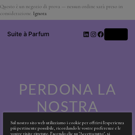
Questo è un negozio di prova — nessun ordine sarà preso in
considerazione.
Ignora
LinkedIn
Instagram
Facebook
Suite à Parfum
Accedi
PERDONA LA
NOSTRA
SPORCIZIA!
Sul nostro sito web utilizziamo i cookie per offrirvi l'esperienza
più pertinente possibile, ricordando le vostre preferenze e le
vostre visite ripetute. Facendo clic su "Accetta tutto", si