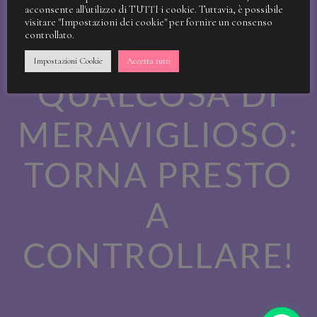
STIAMO
acconsente all'utilizzo di TUTTI i cookie. Tuttavia, è possibile
visitare "Impostazioni dei cookie" per fornire un consenso
controllato.
LAVORANDO A
Impostazioni Cookie
Accetta tutti
QUALCOSA DI
MERAVIGLIOSO:
TORNA PRESTO
A
CONTROLLARE!