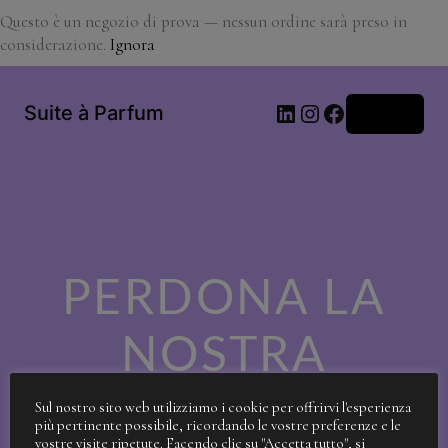
Questo è un negozio di prova — nessun ordine sarà preso in
considerazione.
Ignora
LinkedIn
Instagram
Facebook
Suite à Parfum
Accedi
PERDONA LA
NOSTRA
SPORCIZIA!
Sul nostro sito web utilizziamo i cookie per offrirvi l'esperienza
più pertinente possibile, ricordando le vostre preferenze e le
vostre visite ripetute. Facendo clic su "Accetta tutto", si