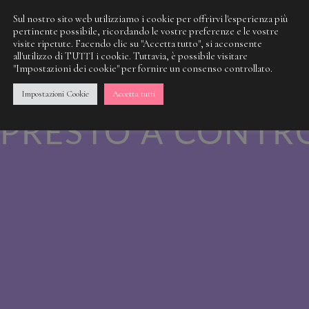
Sul nostro sito web utilizziamo i cookie per offrirvi l'esperienza più
pertinente possibile, ricordando le vostre preferenze e le vostre
visite ripetute. Facendo clic su "Accetta tutto", si acconsente
 NOSTRA SPORCI
all'utilizzo di TUTTI i cookie. Tuttavia, è possibile visitare
"Impostazioni dei cookie" per fornire un consenso controllato.
 QUALCOSA DI M
Impostazioni Cookie
Accetta tutti
PRESTO A CONTR