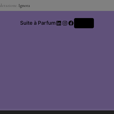
iderazione.
Ignora
LinkedIn
Instagram
Facebook
Suite à Parfum
Accedi