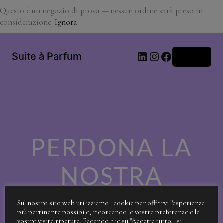
Questo è un negozio di prova — nessun ordine sarà preso in
considerazione.
Ignora
LinkedIn
Instagram
Facebook
Suite à Parfum
Accedi
PERDONA LA
NOSTRA
SPORCIZIA!
Sul nostro sito web utilizziamo i cookie per offrirvi l'esperienza
più pertinente possibile, ricordando le vostre preferenze e le
vostre visite ripetute. Facendo clic su "Accetta tutto", si