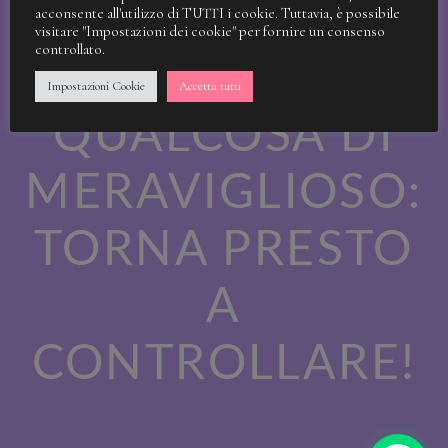
STIAMO
acconsente all'utilizzo di TUTTI i cookie. Tuttavia, è possibile
visitare "Impostazioni dei cookie" per fornire un consenso
controllato.
LAVORANDO A
Impostazioni Cookie
Accetta tutti
QUALCOSA DI
MERAVIGLIOSO:
TORNA PRESTO
A
CONTROLLARE!