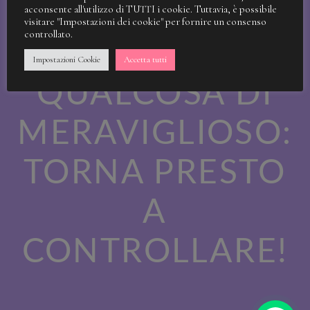
STIAMO
acconsente all'utilizzo di TUTTI i cookie. Tuttavia, è possibile
visitare "Impostazioni dei cookie" per fornire un consenso
controllato.
LAVORANDO A
Impostazioni Cookie
Accetta tutti
QUALCOSA DI
MERAVIGLIOSO:
TORNA PRESTO
A
CONTROLLARE!