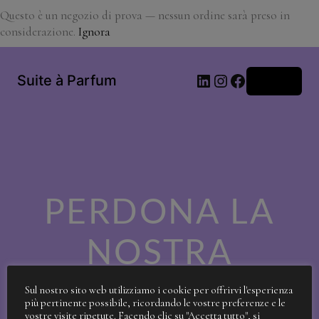
Questo è un negozio di prova — nessun ordine sarà preso in
considerazione.
Ignora
LinkedIn
Instagram
Facebook
Suite à Parfum
Accedi
PERDONA LA
NOSTRA
SPORCIZIA!
Sul nostro sito web utilizziamo i cookie per offrirvi l'esperienza
più pertinente possibile, ricordando le vostre preferenze e le
vostre visite ripetute. Facendo clic su "Accetta tutto", si