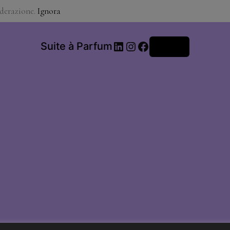
iderazione.
Ignora
LinkedIn
Instagram
Facebook
Suite à Parfum
Accedi