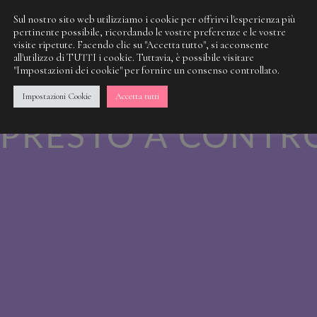
Sul nostro sito web utilizziamo i cookie per offrirvi l'esperienza più
pertinente possibile, ricordando le vostre preferenze e le vostre
visite ripetute. Facendo clic su "Accetta tutto", si acconsente
 NOSTRA SPORCI
all'utilizzo di TUTTI i cookie. Tuttavia, è possibile visitare
"Impostazioni dei cookie" per fornire un consenso controllato.
 QUALCOSA DI M
Impostazioni Cookie
Accetta tutti
PRESTO A CONTR