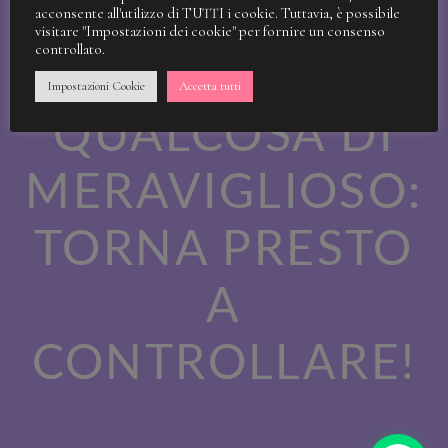
STIAMO
acconsente all'utilizzo di TUTTI i cookie. Tuttavia, è possibile
visitare "Impostazioni dei cookie" per fornire un consenso
controllato.
LAVORANDO A
Impostazioni Cookie
Accetta tutti
QUALCOSA DI
MERAVIGLIOSO:
TORNA PRESTO
A
CONTROLLARE!