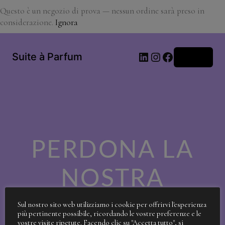
Questo è un negozio di prova — nessun ordine sarà preso in
considerazione.
Ignora
LinkedIn
Instagram
Facebook
Suite à Parfum
Accedi
PERDONA LA
NOSTRA
SPORCIZIA!
Sul nostro sito web utilizziamo i cookie per offrirvi l'esperienza
più pertinente possibile, ricordando le vostre preferenze e le
vostre visite ripetute. Facendo clic su "Accetta tutto", si