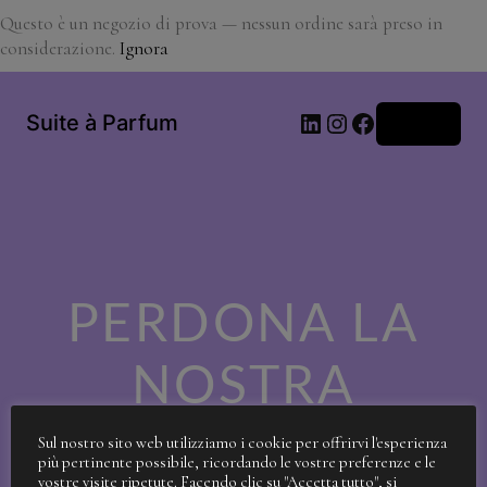
Questo è un negozio di prova — nessun ordine sarà preso in
considerazione.
Ignora
LinkedIn
Instagram
Facebook
Suite à Parfum
Accedi
PERDONA LA
NOSTRA
SPORCIZIA!
Sul nostro sito web utilizziamo i cookie per offrirvi l'esperienza
più pertinente possibile, ricordando le vostre preferenze e le
vostre visite ripetute. Facendo clic su "Accetta tutto", si