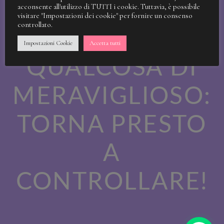
STIAMO
acconsente all'utilizzo di TUTTI i cookie. Tuttavia, è possibile
visitare "Impostazioni dei cookie" per fornire un consenso
controllato.
LAVORANDO A
Impostazioni Cookie
Accetta tutti
QUALCOSA DI
MERAVIGLIOSO:
TORNA PRESTO
A
CONTROLLARE!