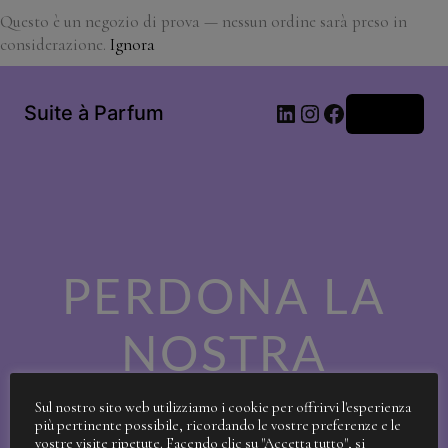
Questo è un negozio di prova — nessun ordine sarà preso in
considerazione.
Ignora
LinkedIn
Instagram
Facebook
Suite à Parfum
Accedi
PERDONA LA
NOSTRA
SPORCIZIA!
Sul nostro sito web utilizziamo i cookie per offrirvi l'esperienza
più pertinente possibile, ricordando le vostre preferenze e le
vostre visite ripetute. Facendo clic su "Accetta tutto", si