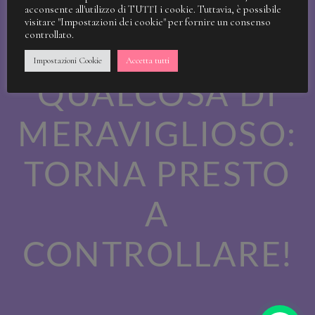
STIAMO
acconsente all'utilizzo di TUTTI i cookie. Tuttavia, è possibile
visitare "Impostazioni dei cookie" per fornire un consenso
controllato.
LAVORANDO A
Impostazioni Cookie
Accetta tutti
QUALCOSA DI
MERAVIGLIOSO:
TORNA PRESTO
A
CONTROLLARE!