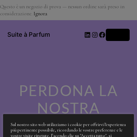
Questo è un negozio di prova — nessun ordine sarà preso in
considerazione.
Ignora
LinkedIn
Instagram
Facebook
Suite à Parfum
Accedi
PERDONA LA
NOSTRA
SPORCIZIA!
Sul nostro sito web utilizziamo i cookie per offrirvi l'esperienza
più pertinente possibile, ricordando le vostre preferenze e le
vostre visite ripetute. Facendo clic su "Accetta tutto", si