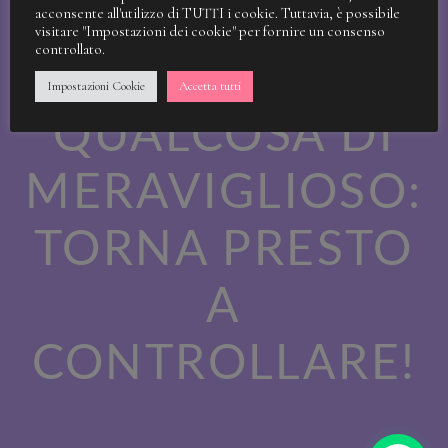
STIAMO
acconsente all'utilizzo di TUTTI i cookie. Tuttavia, è possibile
visitare "Impostazioni dei cookie" per fornire un consenso
controllato.
LAVORANDO A
Impostazioni Cookie
Accetta tutti
QUALCOSA DI
MERAVIGLIOSO:
TORNA PRESTO
A
CONTROLLARE!