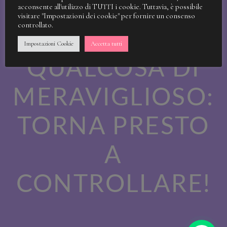
STIAMO
acconsente all'utilizzo di TUTTI i cookie. Tuttavia, è possibile
visitare "Impostazioni dei cookie" per fornire un consenso
controllato.
LAVORANDO A
Impostazioni Cookie
Accetta tutti
QUALCOSA DI
MERAVIGLIOSO:
TORNA PRESTO
A
CONTROLLARE!