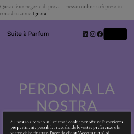
Questo è un negozio di prova — nessun ordine sarà preso in
considerazione.
Ignora
LinkedIn
Instagram
Facebook
Suite à Parfum
Accedi
PERDONA LA
NOSTRA
SPORCIZIA!
Sul nostro sito web utilizziamo i cookie per offrirvi l'esperienza
più pertinente possibile, ricordando le vostre preferenze e le
vostre visite ripetute. Facendo clic su "Accetta tutto", si