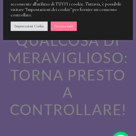
STIAMO
acconsente all'utilizzo di TUTTI i cookie. Tuttavia, è possibile
visitare "Impostazioni dei cookie" per fornire un consenso
controllato.
LAVORANDO A
Impostazioni Cookie
Accetta tutti
QUALCOSA DI
MERAVIGLIOSO:
TORNA PRESTO
A
CONTROLLARE!