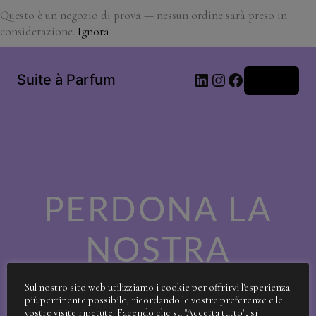
Questo è un negozio di prova — nessun ordine sarà preso in
considerazione.
Ignora
LinkedIn
Instagram
Facebook
Suite à Parfum
Accedi
PERDONA LA
NOSTRA
SPORCIZIA!
Sul nostro sito web utilizziamo i cookie per offrirvi l'esperienza
più pertinente possibile, ricordando le vostre preferenze e le
vostre visite ripetute. Facendo clic su "Accetta tutto", si