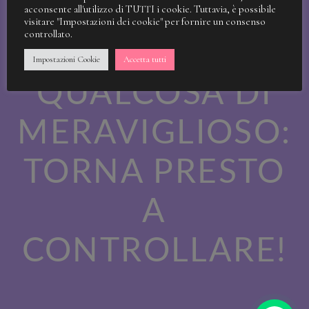
STIAMO
acconsente all'utilizzo di TUTTI i cookie. Tuttavia, è possibile
visitare "Impostazioni dei cookie" per fornire un consenso
controllato.
LAVORANDO A
Impostazioni Cookie
Accetta tutti
QUALCOSA DI
MERAVIGLIOSO:
TORNA PRESTO
A
CONTROLLARE!