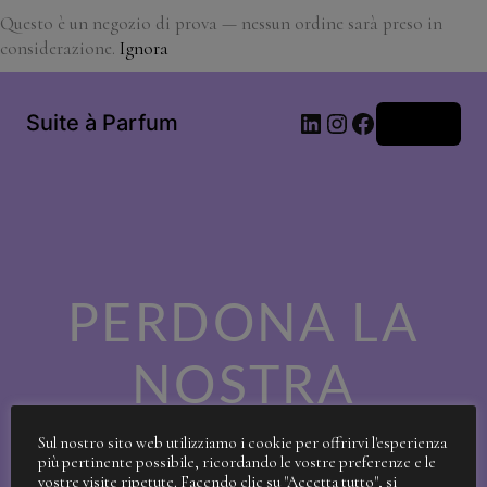
Questo è un negozio di prova — nessun ordine sarà preso in
considerazione.
Ignora
LinkedIn
Instagram
Facebook
Suite à Parfum
Accedi
PERDONA LA
NOSTRA
SPORCIZIA!
Sul nostro sito web utilizziamo i cookie per offrirvi l'esperienza
più pertinente possibile, ricordando le vostre preferenze e le
vostre visite ripetute. Facendo clic su "Accetta tutto", si