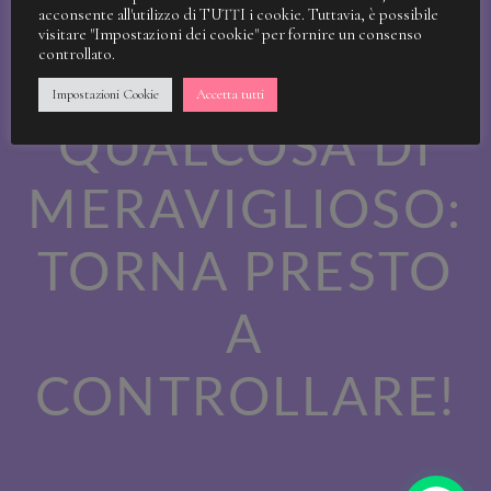
STIAMO
acconsente all'utilizzo di TUTTI i cookie. Tuttavia, è possibile
visitare "Impostazioni dei cookie" per fornire un consenso
controllato.
LAVORANDO A
Impostazioni Cookie
Accetta tutti
QUALCOSA DI
MERAVIGLIOSO:
TORNA PRESTO
A
CONTROLLARE!