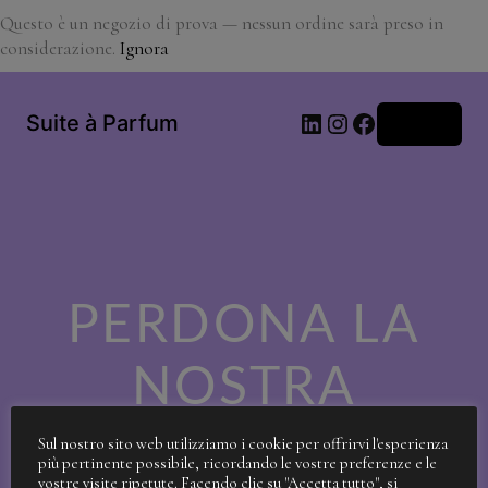
Questo è un negozio di prova — nessun ordine sarà preso in
considerazione.
Ignora
LinkedIn
Instagram
Facebook
Suite à Parfum
Accedi
PERDONA LA
NOSTRA
SPORCIZIA!
Sul nostro sito web utilizziamo i cookie per offrirvi l'esperienza
più pertinente possibile, ricordando le vostre preferenze e le
vostre visite ripetute. Facendo clic su "Accetta tutto", si