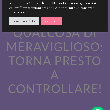
STIAMO
acconsente all'utilizzo di TUTTI i cookie. Tuttavia, è possibile
visitare "Impostazioni dei cookie" per fornire un consenso
controllato.
LAVORANDO A
Impostazioni Cookie
Accetta tutti
QUALCOSA DI
MERAVIGLIOSO:
TORNA PRESTO
A
CONTROLLARE!