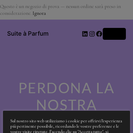
Questo è un negozio di prova — nessun ordine sarà preso in
considerazione.
Ignora
LinkedIn
Instagram
Facebook
Suite à Parfum
Accedi
PERDONA LA
NOSTRA
SPORCIZIA!
Sul nostro sito web utilizziamo i cookie per offrirvi l'esperienza
più pertinente possibile, ricordando le vostre preferenze e le
vostre visite ripetute. Facendo clic su "Accetta tutto", si