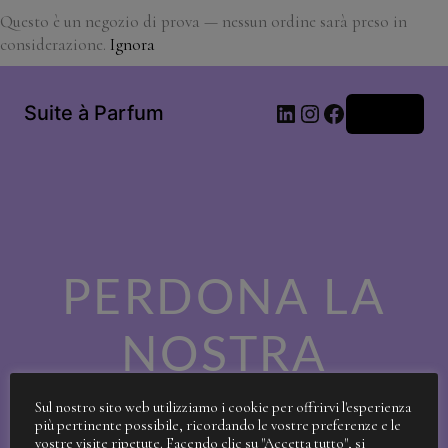
Questo è un negozio di prova — nessun ordine sarà preso in
considerazione.
Ignora
LinkedIn
Instagram
Facebook
Suite à Parfum
Accedi
PERDONA LA
NOSTRA
SPORCIZIA!
Sul nostro sito web utilizziamo i cookie per offrirvi l'esperienza
più pertinente possibile, ricordando le vostre preferenze e le
vostre visite ripetute. Facendo clic su "Accetta tutto", si