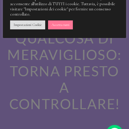
STIAMO
acconsente all'utilizzo di TUTTI i cookie. Tuttavia, è possibile
visitare "Impostazioni dei cookie" per fornire un consenso
controllato.
LAVORANDO A
Impostazioni Cookie
Accetta tutti
QUALCOSA DI
MERAVIGLIOSO:
TORNA PRESTO
A
CONTROLLARE!