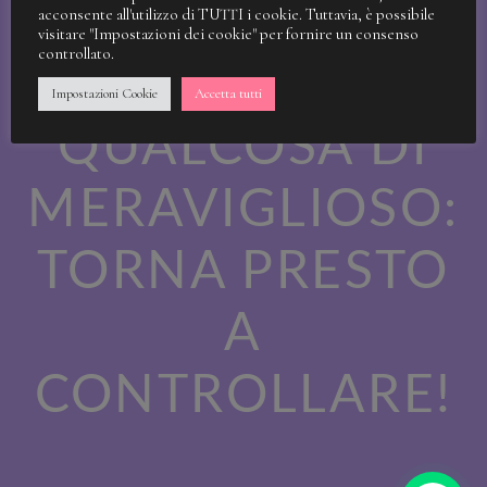
STIAMO
acconsente all'utilizzo di TUTTI i cookie. Tuttavia, è possibile
visitare "Impostazioni dei cookie" per fornire un consenso
controllato.
LAVORANDO A
Impostazioni Cookie
Accetta tutti
QUALCOSA DI
MERAVIGLIOSO:
TORNA PRESTO
A
CONTROLLARE!