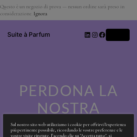
Questo è un negozio di prova — nessun ordine sarà preso in
considerazione.
Ignora
LinkedIn
Instagram
Facebook
Suite à Parfum
Accedi
PERDONA LA
NOSTRA
SPORCIZIA!
Sul nostro sito web utilizziamo i cookie per offrirvi l'esperienza
più pertinente possibile, ricordando le vostre preferenze e le
vostre visite ripetute. Facendo clic su "Accetta tutto", si