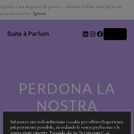
Questo è un negozio di prova — nessun ordine sarà preso in
considerazione.
Ignora
LinkedIn
Instagram
Facebook
Suite à Parfum
Accedi
PERDONA LA
NOSTRA
SPORCIZIA!
Sul nostro sito web utilizziamo i cookie per offrirvi l'esperienza
più pertinente possibile, ricordando le vostre preferenze e le
vostre visite ripetute. Facendo clic su "Accetta tutto", si