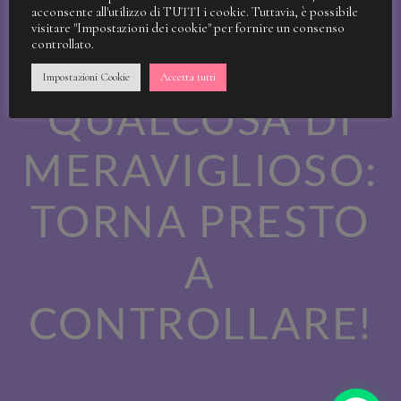
STIAMO
acconsente all'utilizzo di TUTTI i cookie. Tuttavia, è possibile
visitare "Impostazioni dei cookie" per fornire un consenso
controllato.
LAVORANDO A
Impostazioni Cookie
Accetta tutti
QUALCOSA DI
MERAVIGLIOSO:
TORNA PRESTO
A
CONTROLLARE!