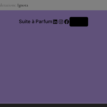
iderazione.
Ignora
LinkedIn
Instagram
Facebook
Suite à Parfum
Accedi