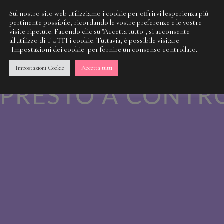
Sul nostro sito web utilizziamo i cookie per offrirvi l'esperienza più
pertinente possibile, ricordando le vostre preferenze e le vostre
visite ripetute. Facendo clic su "Accetta tutto", si acconsente
 NOSTRA SPORCI
all'utilizzo di TUTTI i cookie. Tuttavia, è possibile visitare
"Impostazioni dei cookie" per fornire un consenso controllato.
 QUALCOSA DI M
Impostazioni Cookie
Accetta tutti
PRESTO A CONTR