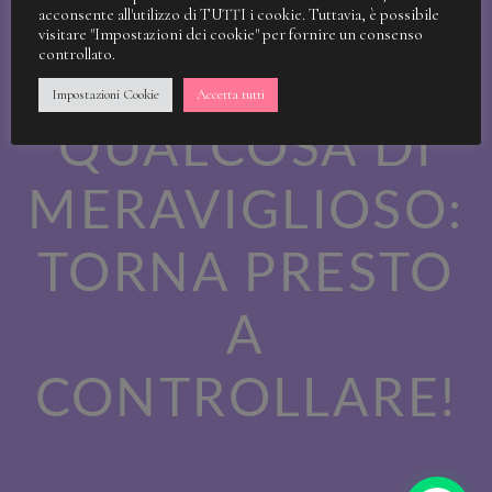
STIAMO
acconsente all'utilizzo di TUTTI i cookie. Tuttavia, è possibile
visitare "Impostazioni dei cookie" per fornire un consenso
controllato.
LAVORANDO A
Impostazioni Cookie
Accetta tutti
QUALCOSA DI
MERAVIGLIOSO:
TORNA PRESTO
A
CONTROLLARE!