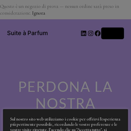
Questo è un negozio di prova — nessun ordine sarà preso in
considerazione.
Ignora
LinkedIn
Instagram
Facebook
Suite à Parfum
Accedi
PERDONA LA
NOSTRA
SPORCIZIA!
Sul nostro sito web utilizziamo i cookie per offrirvi l'esperienza
più pertinente possibile, ricordando le vostre preferenze e le
vostre visite ripetute. Facendo clic su "Accetta tutto", si