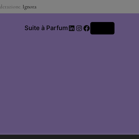
iderazione.
Ignora
LinkedIn
Instagram
Facebook
Suite à Parfum
Accedi