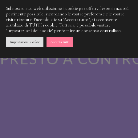
Sul nostro sito web utilizziamo i cookie per offrirvi l'esperienza più
pertinente possibile, ricordando le vostre preferenze e le vostre
visite ripetute. Facendo clic su "Accetta tutto", si acconsente
 NOSTRA SPORCI
all'utilizzo di TUTTI i cookie. Tuttavia, è possibile visitare
"Impostazioni dei cookie" per fornire un consenso controllato.
 QUALCOSA DI M
Impostazioni Cookie
Accetta tutti
PRESTO A CONTR