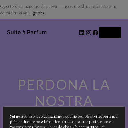
Questo è un negozio di prova — nessun ordine sarà preso in
considerazione.
Ignora
LinkedIn
Instagram
Facebook
Suite à Parfum
Accedi
PERDONA LA
NOSTRA
SPORCIZIA!
Sul nostro sito web utilizziamo i cookie per offrirvi l'esperienza
più pertinente possibile, ricordando le vostre preferenze e le
vostre visite ripetute. Facendo clic su "Accetta tutto", si