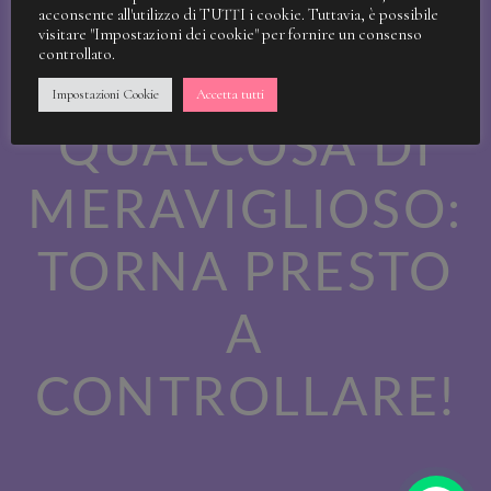
STIAMO
acconsente all'utilizzo di TUTTI i cookie. Tuttavia, è possibile
visitare "Impostazioni dei cookie" per fornire un consenso
controllato.
LAVORANDO A
Impostazioni Cookie
Accetta tutti
QUALCOSA DI
MERAVIGLIOSO:
TORNA PRESTO
A
CONTROLLARE!