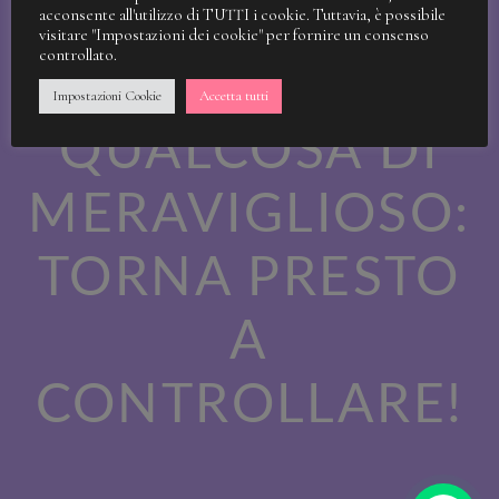
STIAMO
acconsente all'utilizzo di TUTTI i cookie. Tuttavia, è possibile
visitare "Impostazioni dei cookie" per fornire un consenso
controllato.
LAVORANDO A
Impostazioni Cookie
Accetta tutti
QUALCOSA DI
MERAVIGLIOSO:
TORNA PRESTO
A
CONTROLLARE!