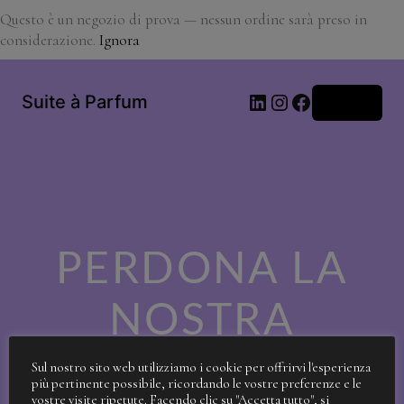
Questo è un negozio di prova — nessun ordine sarà preso in
considerazione.
Ignora
LinkedIn
Instagram
Facebook
Suite à Parfum
Accedi
PERDONA LA
NOSTRA
SPORCIZIA!
Sul nostro sito web utilizziamo i cookie per offrirvi l'esperienza
più pertinente possibile, ricordando le vostre preferenze e le
vostre visite ripetute. Facendo clic su "Accetta tutto", si