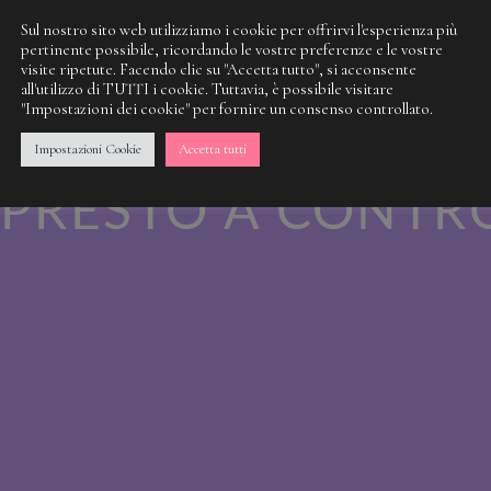
Sul nostro sito web utilizziamo i cookie per offrirvi l'esperienza più
pertinente possibile, ricordando le vostre preferenze e le vostre
visite ripetute. Facendo clic su "Accetta tutto", si acconsente
 NOSTRA SPORCI
all'utilizzo di TUTTI i cookie. Tuttavia, è possibile visitare
"Impostazioni dei cookie" per fornire un consenso controllato.
 QUALCOSA DI M
Impostazioni Cookie
Accetta tutti
PRESTO A CONTR