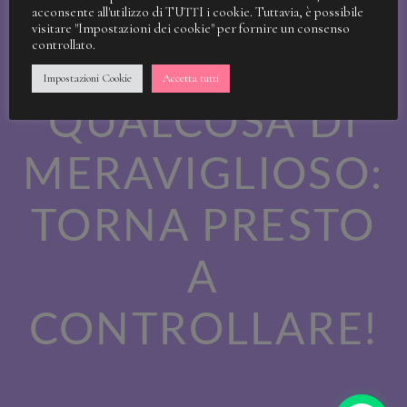
STIAMO
acconsente all'utilizzo di TUTTI i cookie. Tuttavia, è possibile
visitare "Impostazioni dei cookie" per fornire un consenso
controllato.
LAVORANDO A
Impostazioni Cookie
Accetta tutti
QUALCOSA DI
MERAVIGLIOSO:
TORNA PRESTO
A
CONTROLLARE!