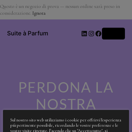
Questo è un negozio di prova — nessun ordine sarà preso in
considerazione.
Ignora
LinkedIn
Instagram
Facebook
Suite à Parfum
Accedi
PERDONA LA
NOSTRA
SPORCIZIA!
Sul nostro sito web utilizziamo i cookie per offrirvi l'esperienza
più pertinente possibile, ricordando le vostre preferenze e le
vostre visite ripetute. Facendo clic su "Accetta tutto", si