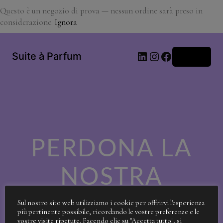
Questo è un negozio di prova — nessun ordine sarà preso in
considerazione.
Ignora
LinkedIn
Instagram
Facebook
Suite à Parfum
Accedi
PERDONA LA
NOSTRA
SPORCIZIA!
Sul nostro sito web utilizziamo i cookie per offrirvi l'esperienza
più pertinente possibile, ricordando le vostre preferenze e le
vostre visite ripetute. Facendo clic su "Accetta tutto", si