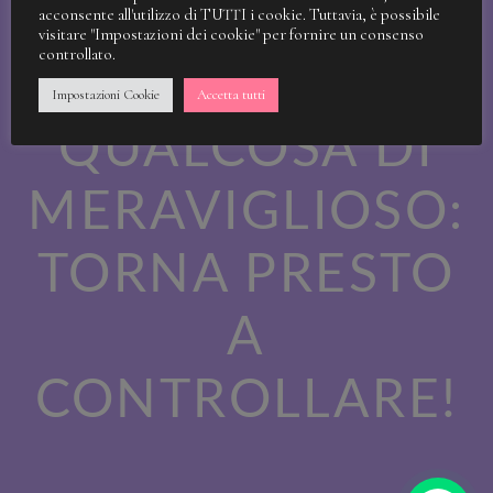
STIAMO
acconsente all'utilizzo di TUTTI i cookie. Tuttavia, è possibile
visitare "Impostazioni dei cookie" per fornire un consenso
controllato.
LAVORANDO A
Impostazioni Cookie
Accetta tutti
QUALCOSA DI
MERAVIGLIOSO:
TORNA PRESTO
A
CONTROLLARE!