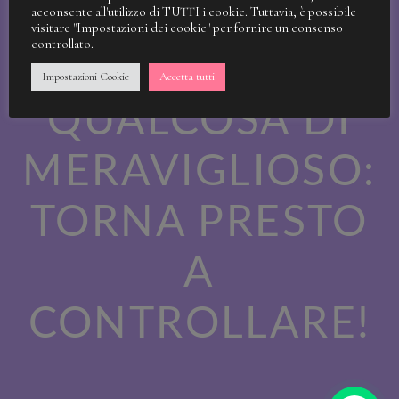
STIAMO
acconsente all'utilizzo di TUTTI i cookie. Tuttavia, è possibile
visitare "Impostazioni dei cookie" per fornire un consenso
controllato.
LAVORANDO A
Impostazioni Cookie
Accetta tutti
QUALCOSA DI
MERAVIGLIOSO:
TORNA PRESTO
A
CONTROLLARE!