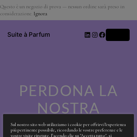
Questo è un negozio di prova — nessun ordine sarà preso in
considerazione.
Ignora
LinkedIn
Instagram
Facebook
Suite à Parfum
Accedi
PERDONA LA
NOSTRA
SPORCIZIA!
Sul nostro sito web utilizziamo i cookie per offrirvi l'esperienza
più pertinente possibile, ricordando le vostre preferenze e le
vostre visite ripetute. Facendo clic su "Accetta tutto", si