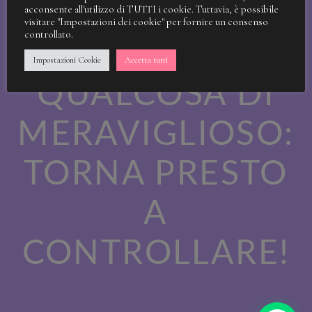
STIAMO
acconsente all'utilizzo di TUTTI i cookie. Tuttavia, è possibile
visitare "Impostazioni dei cookie" per fornire un consenso
controllato.
LAVORANDO A
Impostazioni Cookie
Accetta tutti
QUALCOSA DI
MERAVIGLIOSO:
TORNA PRESTO
A
CONTROLLARE!