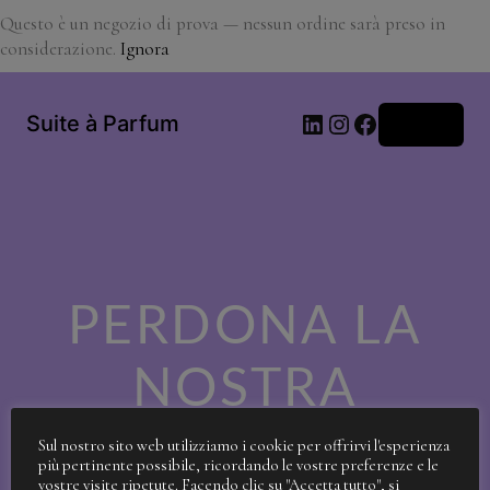
Questo è un negozio di prova — nessun ordine sarà preso in
considerazione.
Ignora
LinkedIn
Instagram
Facebook
Suite à Parfum
Accedi
PERDONA LA
NOSTRA
SPORCIZIA!
Sul nostro sito web utilizziamo i cookie per offrirvi l'esperienza
più pertinente possibile, ricordando le vostre preferenze e le
vostre visite ripetute. Facendo clic su "Accetta tutto", si