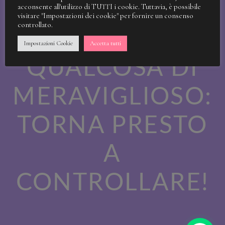
STIAMO
acconsente all'utilizzo di TUTTI i cookie. Tuttavia, è possibile
visitare "Impostazioni dei cookie" per fornire un consenso
controllato.
LAVORANDO A
Impostazioni Cookie
Accetta tutti
QUALCOSA DI
MERAVIGLIOSO:
TORNA PRESTO
A
CONTROLLARE!