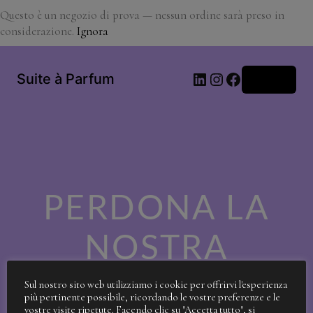
Questo è un negozio di prova — nessun ordine sarà preso in
considerazione.
Ignora
LinkedIn
Instagram
Facebook
Suite à Parfum
Accedi
PERDONA LA
NOSTRA
SPORCIZIA!
Sul nostro sito web utilizziamo i cookie per offrirvi l'esperienza
più pertinente possibile, ricordando le vostre preferenze e le
vostre visite ripetute. Facendo clic su "Accetta tutto", si