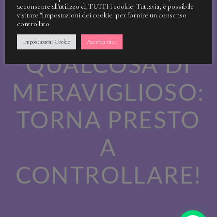
STIAMO
acconsente all'utilizzo di TUTTI i cookie. Tuttavia, è possibile
visitare "Impostazioni dei cookie" per fornire un consenso
controllato.
LAVORANDO A
Impostazioni Cookie
Accetta tutti
QUALCOSA DI
MERAVIGLIOSO:
TORNA PRESTO
A
CONTROLLARE!