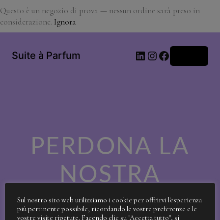
Questo è un negozio di prova — nessun ordine sarà preso in
considerazione.
Ignora
LinkedIn
Instagram
Facebook
Suite à Parfum
Accedi
PERDONA LA
NOSTRA
SPORCIZIA!
Sul nostro sito web utilizziamo i cookie per offrirvi l'esperienza
più pertinente possibile, ricordando le vostre preferenze e le
vostre visite ripetute. Facendo clic su "Accetta tutto", si