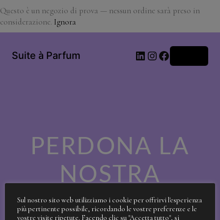
Questo è un negozio di prova — nessun ordine sarà preso in
considerazione.
Ignora
LinkedIn
Instagram
Facebook
Suite à Parfum
Accedi
PERDONA LA
NOSTRA
SPORCIZIA!
Sul nostro sito web utilizziamo i cookie per offrirvi l'esperienza
più pertinente possibile, ricordando le vostre preferenze e le
vostre visite ripetute. Facendo clic su "Accetta tutto", si