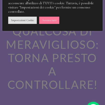
STIAMO
acconsente all'utilizzo di TUTTI i cookie. Tuttavia, è possibile
visitare "Impostazioni dei cookie" per fornire un consenso
controllato.
LAVORANDO A
Impostazioni Cookie
Accetta tutti
QUALCOSA DI
MERAVIGLIOSO:
TORNA PRESTO
A
CONTROLLARE!