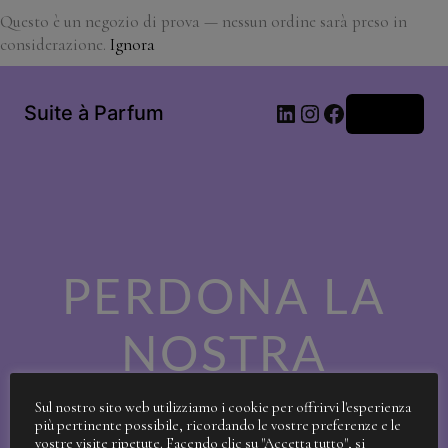
Questo è un negozio di prova — nessun ordine sarà preso in
considerazione.
Ignora
LinkedIn
Instagram
Facebook
Suite à Parfum
Accedi
PERDONA LA
NOSTRA
SPORCIZIA!
Sul nostro sito web utilizziamo i cookie per offrirvi l'esperienza
più pertinente possibile, ricordando le vostre preferenze e le
vostre visite ripetute. Facendo clic su "Accetta tutto", si