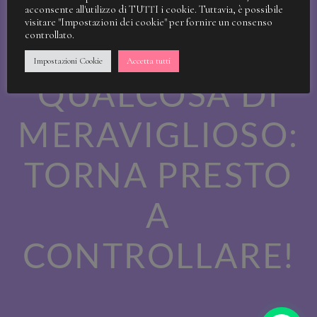
STIAMO
acconsente all'utilizzo di TUTTI i cookie. Tuttavia, è possibile
visitare "Impostazioni dei cookie" per fornire un consenso
controllato.
LAVORANDO A
Impostazioni Cookie
Accetta tutti
QUALCOSA DI
MERAVIGLIOSO:
TORNA PRESTO
A
CONTROLLARE!