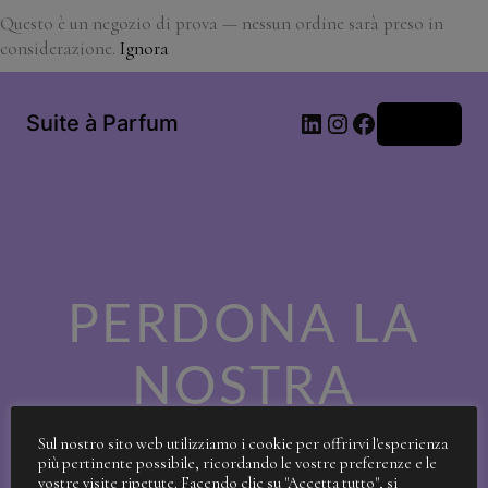
Questo è un negozio di prova — nessun ordine sarà preso in
considerazione.
Ignora
LinkedIn
Instagram
Facebook
Suite à Parfum
Accedi
PERDONA LA
NOSTRA
SPORCIZIA!
Sul nostro sito web utilizziamo i cookie per offrirvi l'esperienza
più pertinente possibile, ricordando le vostre preferenze e le
vostre visite ripetute. Facendo clic su "Accetta tutto", si