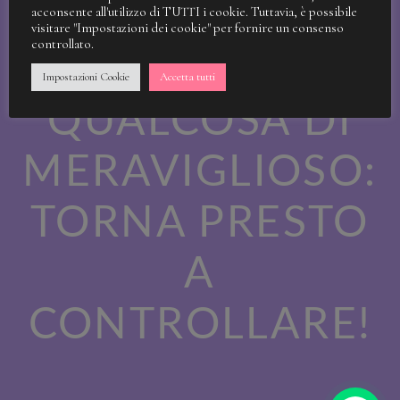
STIAMO
acconsente all'utilizzo di TUTTI i cookie. Tuttavia, è possibile
visitare "Impostazioni dei cookie" per fornire un consenso
controllato.
LAVORANDO A
Impostazioni Cookie
Accetta tutti
QUALCOSA DI
MERAVIGLIOSO:
TORNA PRESTO
A
CONTROLLARE!